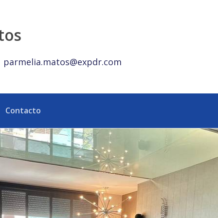
iones y Amenidades - eXp Realty República Dominicana
tos
parmelia.matos@expdr.com
Contacto