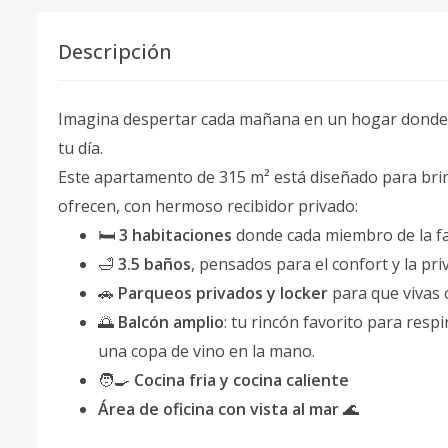
Descripción
Imagina despertar cada mañana en un hogar donde el
tu día.
Este apartamento de 315 m² está diseñado para brin
ofrecen, con hermoso recibidor privado:
🛏️
3 habitaciones
donde cada miembro de la fa
🛁
3.5 baños
, pensados para el confort y la pri
🚗
Parqueos privados y locker
para que vivas 
🌅
Balcón amplio
: tu rincón favorito para respi
una copa de vino en la mano.
🧑‍🍳
Cocina fria y cocina caliente
Área de oficina con vista al mar
🌊