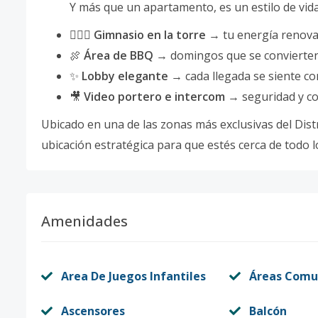
Y más que un apartamento, es un estilo de vida
🏋🏻‍♂️
Gimnasio en la torre
→ tu energía renovad
🍖
Área de BBQ
→ domingos que se convierten
✨
Lobby elegante
→ cada llegada se siente com
🎥
Video portero e intercom
→ seguridad y co
Ubicado en una de las zonas más exclusivas del Distr
ubicación estratégica para que estés cerca de todo l
Amenidades
Area De Juegos Infantiles
Áreas Comu
Ascensores
Balcón