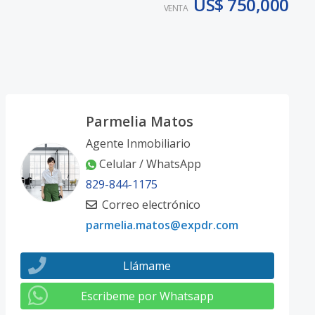
US$ 750,000
VENTA
Parmelia Matos
Agente Inmobiliario
Celular / WhatsApp
829-844-1175
Correo electrónico
parmelia.matos@expdr.com
Llámame
Escribeme por Whatsapp