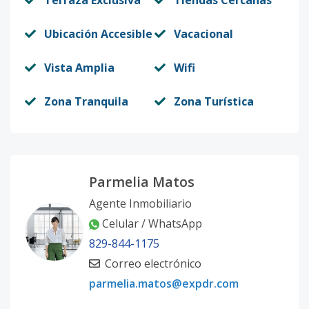
Terraza Exclusiva
Tiendas Cercanas
Ubicación Accesible
Vacacional
Vista Amplia
Wifi
Zona Tranquila
Zona Turística
Parmelia Matos
Agente Inmobiliario
Celular / WhatsApp
829-844-1175
Correo electrónico
parmelia.matos@expdr.com