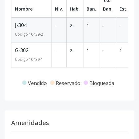
Nombre
Niv.
Hab.
Ban.
Ban.
Est.
m
J-304
-
2
1
-
-
14
Código
10439
-2
G-302
-
2
1
-
1
12
Código
10439
-1
Vendido
Reservado
Bloqueada
Amenidades