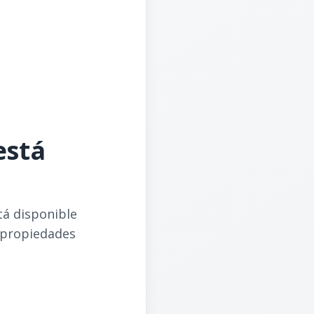
está
tá disponible
 propiedades