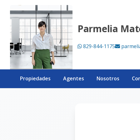
Página no encontrada - eXp Realty República Dominicana
Parmelia Mat
829-844-1175
parmel
Propiedades
Agentes
Nosotros
Co