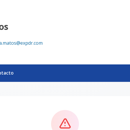
os
ia.matos@expdr.com
ntacto