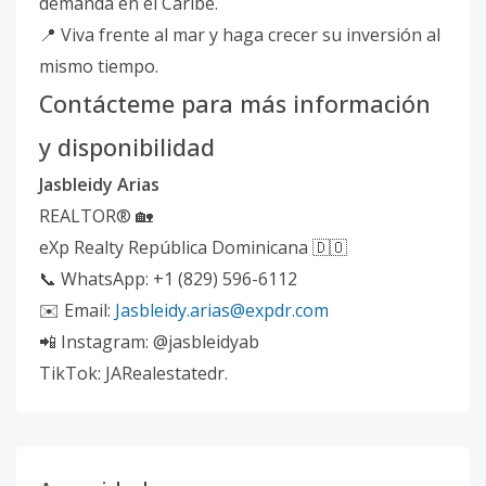
demanda en el Caribe.
📍 Viva frente al mar y haga crecer su inversión al
mismo tiempo.
Contácteme para más información
y disponibilidad
Jasbleidy Arias
REALTOR® 🏡
eXp Realty República Dominicana 🇩🇴
📞 WhatsApp: +1 (829) 596-6112
✉️ Email:
Jasbleidy.arias@expdr.com
📲 Instagram: @jasbleidyab
TikTok: JARealestatedr.