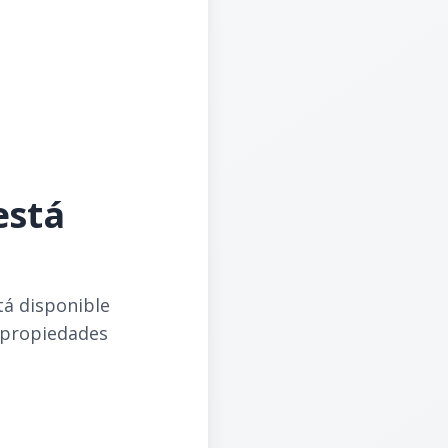
está
tá disponible
 propiedades