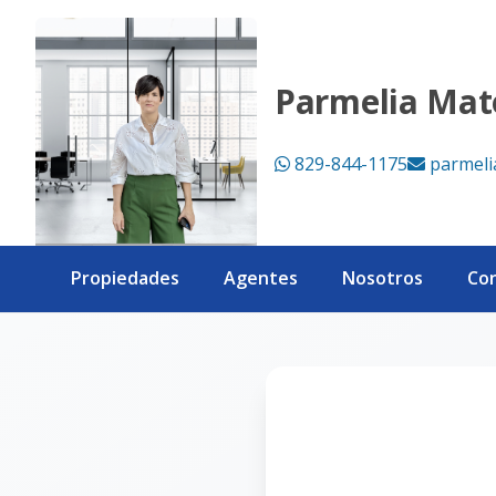
Página no encontrada - eXp Realty República Dominicana
Parmelia Mat
829-844-1175
parmel
Propiedades
Agentes
Nosotros
Co