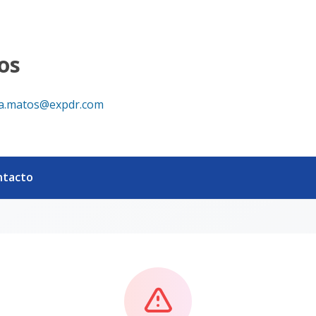
os
ia.matos@expdr.com
ntacto