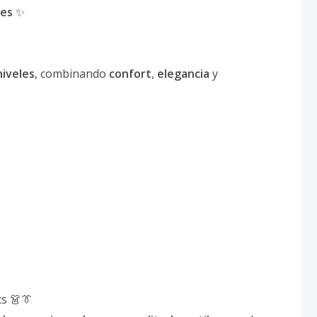
les
✨
niveles
, combinando
confort
,
elegancia
y
ts 👗👔