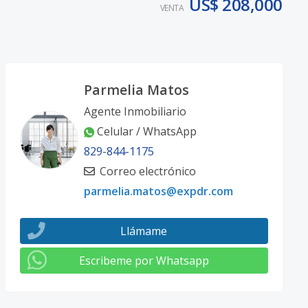
US$ 208,000
VENTA
Parmelia Matos
Agente Inmobiliario
Celular / WhatsApp
829-844-1175
Correo electrónico
parmelia.matos@expdr.com
Llámame
Escribeme por Whatsapp