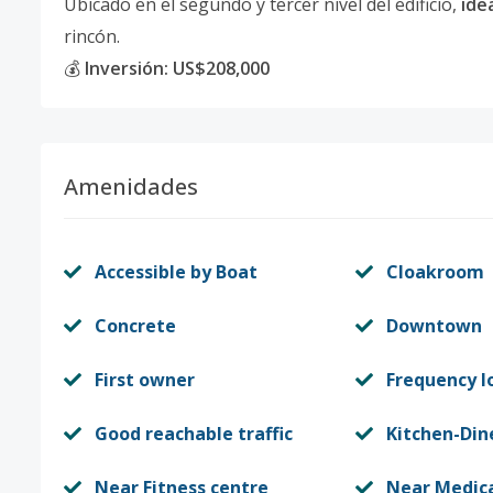
Ubicado en el segundo y tercer nivel del edificio,
ide
rincón.
💰
Inversión: US$208,000
Amenidades
Accessible by Boat
Cloakroom
Concrete
Downtown
First owner
Frequency l
Good reachable traffic
Kitchen-Din
Near Fitness centre
Near Medica