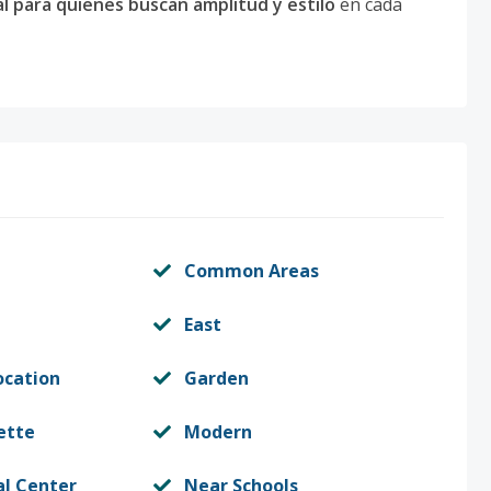
al para quienes buscan amplitud y estilo
en cada
Common Areas
East
ocation
Garden
ette
Modern
l Center
Near Schools