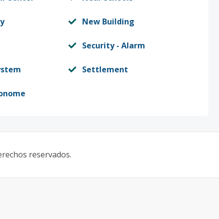
y
New Building
Security - Alarm
System
Settlement
tonome
derechos reservados.