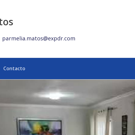
alty República Dominicana
tos
parmelia.matos@expdr.com
Contacto