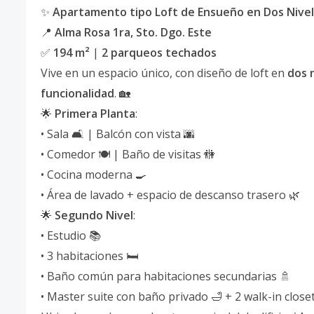
✨
Apartamento tipo Loft de Ensueño en Dos Nive
📍
Alma Rosa 1ra, Sto. Dgo. Este
✅
194 m²
|
2 parqueos techados
Vive en un espacio único, con diseño de loft en
dos 
funcionalidad
. 🏡
🌟
Primera Planta
:
• Sala 🛋️ | Balcón con vista 🌆
• Comedor 🍽️ | Baño de visitas 🚻
• Cocina moderna 🍳
• Área de lavado + espacio de descanso trasero 🌿
🌟
Segundo Nivel
:
• Estudio 📚
• 3 habitaciones 🛏️
• Baño común para habitaciones secundarias 🚿
• Master suite con baño privado 🛁 + 2 walk-in close