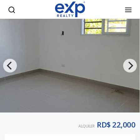
apartamentos cómodos y seguros en alquiler - eXp Realty 
RD$ 22,000
ALQUILER