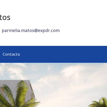
na RD - eXp Realty República Dominicana
tos
parmelia.matos@expdr.com
Contacto