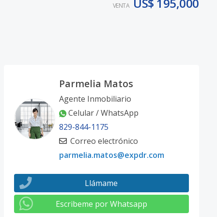
US$ 195,000
VENTA
Parmelia Matos
Agente Inmobiliario
Celular / WhatsApp
829-844-1175
Correo electrónico
parmelia.matos@expdr.com
Llámame
Escribeme por Whatsapp