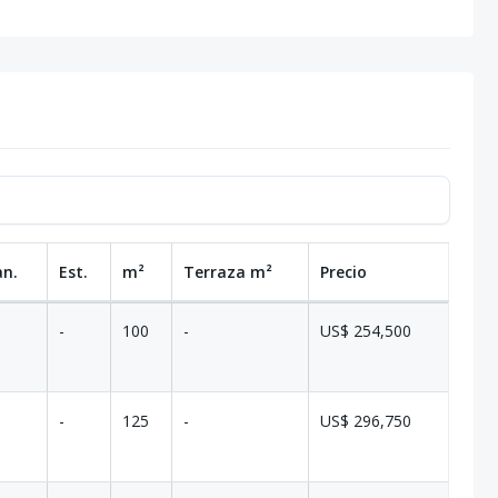
an.
Est.
m²
Terraza
m²
Precio
-
100
-
US$ 254,500
-
125
-
US$ 296,750