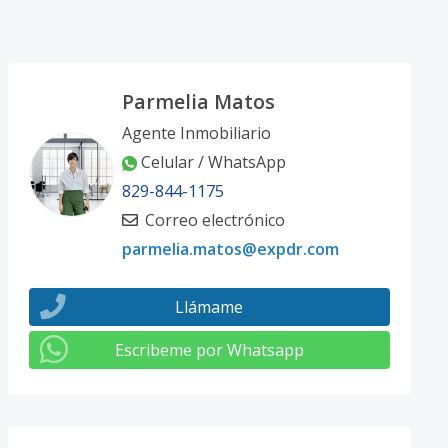
Parmelia Matos
Agente Inmobiliario
Celular / WhatsApp
829-844-1175
Correo electrónico
parmelia.matos@expdr.com
Llámame
Escribeme por Whatsapp