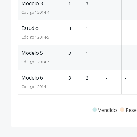
Modelo 3
1
3
-
-
Código
12014
-4
Estudio
4
1
-
-
Código
12014
-5
Modelo 5
3
1
-
-
Código
12014
-7
Modelo 6
3
2
-
-
Código
12014
-1
Vendido
Rese