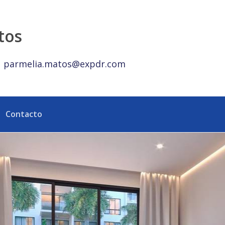
a Dominicana
tos
parmelia.matos@expdr.com
Contacto