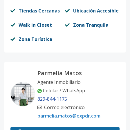
Código
11449
-18
Tiendas Cercanas
Ubicación Accesible
7-C5
3
3
2
-
1
1
Walk in Closet
Zona Tranquila
Código
11449
-19
Zona Turística
7-C6
3
3
2
-
1
1
Código
11449
-20
7-C7
4
3
2
-
1
1
Código
11449
-21
Parmelia Matos
Agente Inmobiliario
7-C8
4
3
2
-
1
1
Celular / WhatsApp
Código
11449
-22
829-844-1175
Correo electrónico
8-C4
2
3
2
-
1
1
parmelia.matos@expdr.com
Código
11449
-23