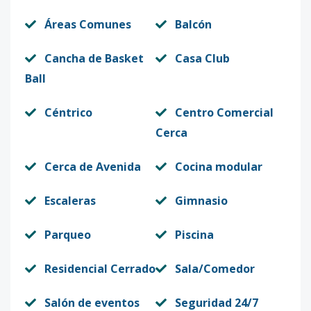
6-C4
2
3
2
-
1
1
Áreas Comunes
Balcón
Código
11449
-13
Cancha de Basket
Casa Club
6-C5
3
3
2
-
1
1
Ball
Código
11449
-14
Céntrico
Centro Comercial
6-C6
3
3
2
-
1
1
Cerca
Código
11449
-15
Cerca de Avenida
Cocina modular
6-C7
4
3
2
-
1
1
Escaleras
Gimnasio
Código
11449
-16
Parqueo
Piscina
6-C8
4
3
2
-
1
1
Código
11449
-17
Residencial Cerrado
Sala/Comedor
7-C4
2
3
2
-
1
1
Salón de eventos
Seguridad 24/7