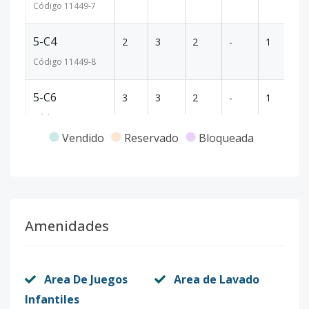
Código
11449
-7
5-C4
2
3
2
-
1
1
Código
11449
-8
5-C6
3
3
2
-
1
1
Código
11449
-9
Vendido
Reservado
Bloqueada
5-C7
4
3
2
-
1
1
Código
11449
-10
5-C8
4
3
2
-
1
1
Amenidades
Código
11449
-11
6-C3
2
3
2
-
1
1
Area De Juegos
Area de Lavado
Código
11449
-12
Infantiles