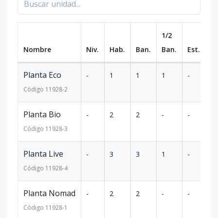
1/2
Nombre
Niv.
Hab.
Ban.
Ban.
Est.
m
Planta Eco
-
1
1
1
-
67
Código
11928
-2
Planta Bio
-
2
2
-
-
1
Código
11928
-3
Planta Live
-
3
3
1
-
1
Código
11928
-4
Planta Nomad
-
2
2
-
-
97
Código
11928
-1