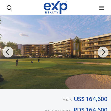
Aptos Amueblados con CONFOTUR - eXp Realty República 
US$ 164,600
VENTA
RD$ 164,600
VENTA AMUEBLADO