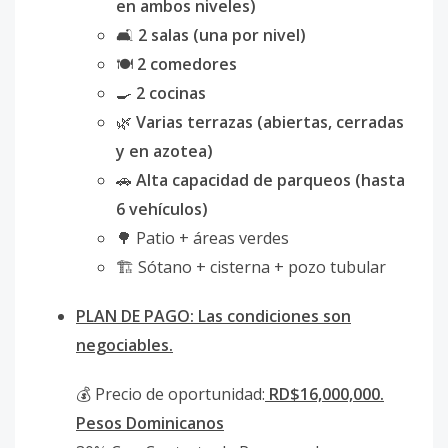
en ambos niveles)
🛋
2 salas (una por nivel)
🍽
2 comedores
🍳
2 cocinas
🌿
Varias terrazas (abiertas, cerradas
y en azotea)
🚗
Alta capacidad de parqueos (hasta
6 vehículos)
🌳 Patio + áreas verdes
🏗 Sótano + cisterna + pozo tubular
PLAN DE PAGO: Las condiciones son
negociables.
💰 Precio de oportunidad:
RD$16,000,000.
Pesos Dominicanos