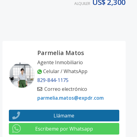
US$ 2,300
ALQUILER
Parmelia Matos
Agente Inmobiliario
Celular / WhatsApp
829-844-1175
Correo electrónico
parmelia.matos@expdr.com
Llámame
Escribeme por Whatsapp