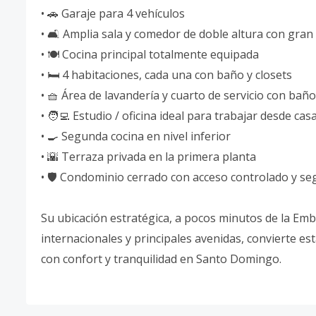
• 🚗 Garaje para 4 vehículos
• 🛋️ Amplia sala y comedor de doble altura con gran
• 🍽️ Cocina principal totalmente equipada
• 🛏️ 4 habitaciones, cada una con baño y closets
• 🧺 Área de lavandería y cuarto de servicio con baño
• 🧑‍💻 Estudio / oficina ideal para trabajar desde cas
• 🍳 Segunda cocina en nivel inferior
• 🌇 Terraza privada en la primera planta
• 🛡️ Condominio cerrado con acceso controlado y se
Su ubicación estratégica, a pocos minutos de la Em
internacionales y principales avenidas, convierte es
con confort y tranquilidad en Santo Domingo.