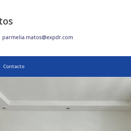
 | Cerca de la Embajada de Estados Unidos - eXp Realty Rep
tos
parmelia.matos@expdr.com
Contacto