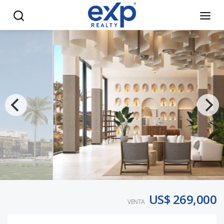
Condo Hotel de Lujo en El Cortecito Punta Cana | Esplend
US$ 269,000
VENTA