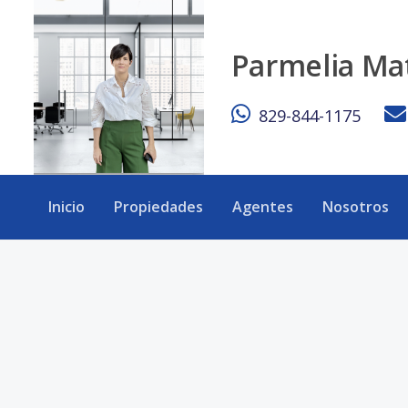
Piantini, Apartamento en alquiler en torre de lujo. - eXp Re
Parmelia Ma
829-844-1175
Inicio
Propiedades
Agentes
Nosotros