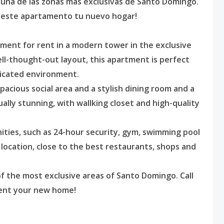
 una de las zonas más exclusivas de Santo Domingo.
e este apartamento tu nuevo hogar!
tment for rent in a modern tower in the exclusive
well-thought-out layout, this apartment is perfect
sticated environment.
acious social area and a stylish dining room and a
lly stunning, with wallking closet and high-quality
nities, such as 24-hour security, gym, swimming pool
e location, close to the best restaurants, shops and
of the most exclusive areas of Santo Domingo. Call
ent your new home!