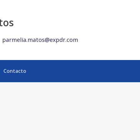
alty República Dominicana
tos
parmelia.matos@expdr.com
Contacto