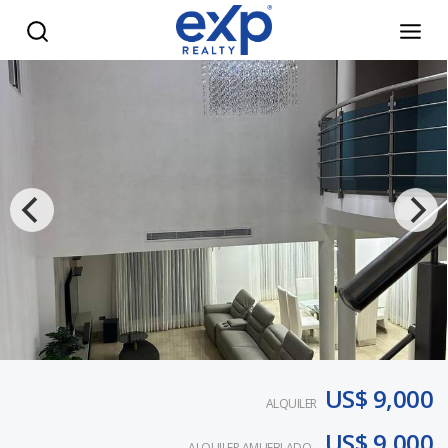
Bella Vista Luxury Home, Casa en alquiler. - eXp Realty Rep
US$ 9,000
ALQUILER
US$ 9,000
ALQUILER AMUEBLADO