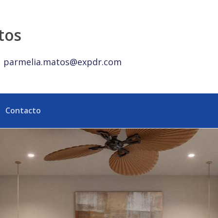
p Realty República Dominicana
tos
parmelia.matos@expdr.com
Contacto