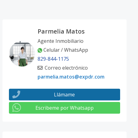
Parmelia Matos
Agente Inmobiliario
Celular / WhatsApp
829-844-1175
Correo electrónico
parmelia.matos@expdr.com
Llámame
Escribeme por Whatsapp