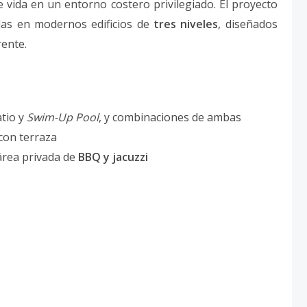
e vida en un entorno costero privilegiado. El proyecto
idas en modernos edificios de
tres niveles
, diseñados
rente.
tio y
Swim-Up Pool
, y combinaciones de ambas
con terraza
 área privada de
BBQ y jacuzzi