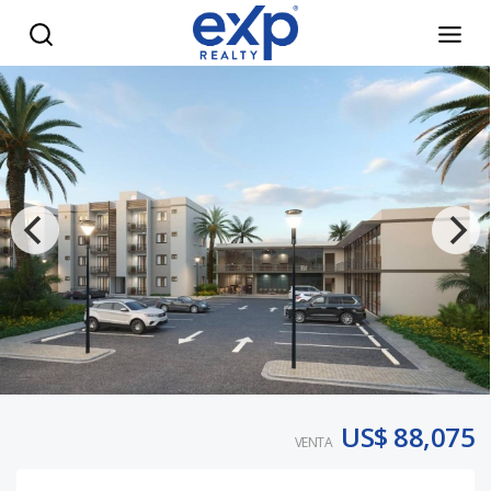
apartamento en venta en punta cana - eXp Realty Repúblic
US$ 88,075
VENTA