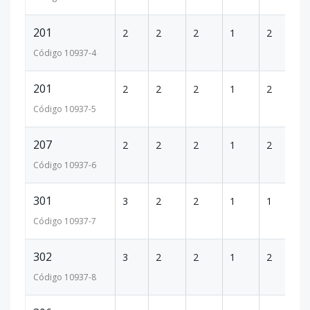
201
2
2
2
1
2
1
Código
10937
-4
201
2
2
2
1
2
1
Código
10937
-5
207
2
2
2
1
2
1
Código
10937
-6
301
3
2
2
1
1
9
Código
10937
-7
302
3
2
2
1
2
1
Código
10937
-8