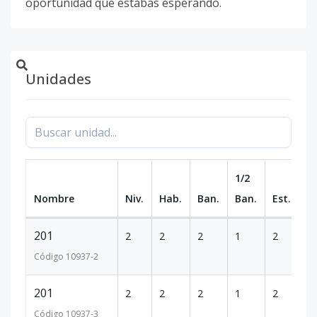
oportunidad que estabas esperando.
Unidades
1/2
Nombre
Niv.
Hab.
Ban.
Ban.
Est.
m
201
2
2
2
1
2
9
Código
10937
-2
201
2
2
2
1
2
1
Código
10937
-3