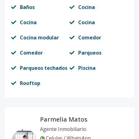
Código
11495
-13
Baños
Cocina
RV-17
-
4
4
2
2
18
Cocina
Cocina
Código
11495
-14
Cocina modular
Comedor
RV-2
-
4
4
2
2
18
Comedor
Parqueos
Código
11495
-1
Parqueos techados
Piscina
Rooftop
Parmelia Matos
Agente Inmobiliario
Celular / WhatsApp