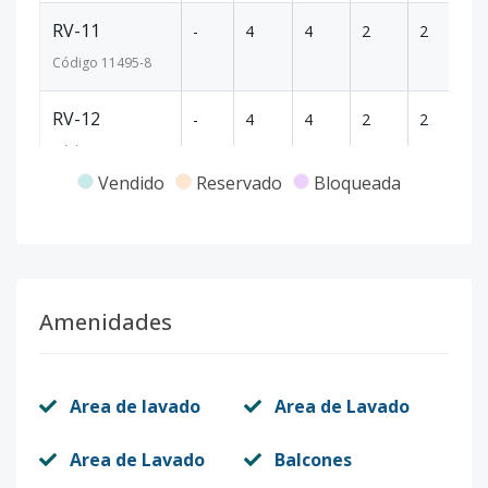
RV-11
-
4
4
2
2
18
Código
11495
-8
RV-12
-
4
4
2
2
18
Código
11495
-9
Vendido
Reservado
Bloqueada
RV-13
-
4
4
2
2
18
Código
11495
-10
RV-14
-
4
4
2
2
18
Amenidades
Código
11495
-11
RV-15
-
4
4
2
2
18
Area de lavado
Area de Lavado
Código
11495
-12
Area de Lavado
Balcones
RV-16
-
4
4
2
2
18