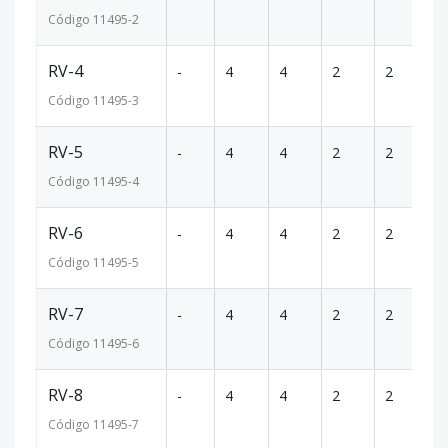
Código
11495
-2
RV-4
-
4
4
2
2
18
Código
11495
-3
RV-5
-
4
4
2
2
18
Código
11495
-4
RV-6
-
4
4
2
2
18
Código
11495
-5
RV-7
-
4
4
2
2
18
Código
11495
-6
RV-8
-
4
4
2
2
18
Código
11495
-7