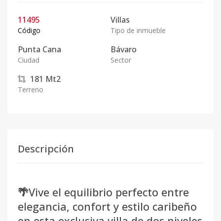
11495
Villas
Código
Tipo de inmueble
Punta Cana
Bávaro
Ciudad
Sector
181
Mt2
Terreno
Descripción
🌴
Vive el equilibrio perfecto entre
elegancia, confort y estilo caribeño
en esta exclusiva villa de dos niveles