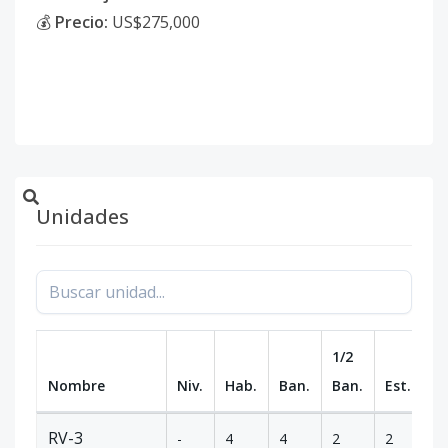
💰
Precio:
US$275,000
Unidades
1/2
Nombre
Niv.
Hab.
Ban.
Ban.
Est.
m
RV-3
-
4
4
2
2
18