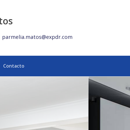
 DE NACO - eXp Realty República Dominicana
tos
parmelia.matos@expdr.com
Contacto