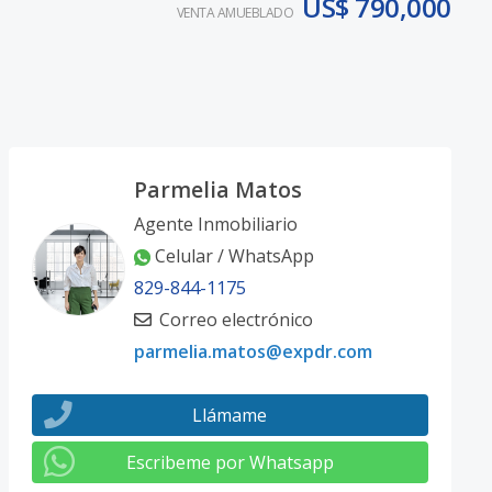
US$ 790,000
VENTA AMUEBLADO
Parmelia Matos
Agente Inmobiliario
Celular / WhatsApp
829-844-1175
Correo electrónico
parmelia.matos@expdr.com
Llámame
Escribeme por Whatsapp