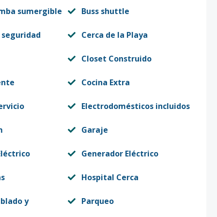
mba sumergible
Buss shuttle
 seguridad
Cerca de la Playa
Closet Construido
ente
Cocina Extra
ervicio
Electrodomésticos incluidos
m
Garaje
léctrico
Generador Eléctrico
as
Hospital Cerca
blado y
Parqueo