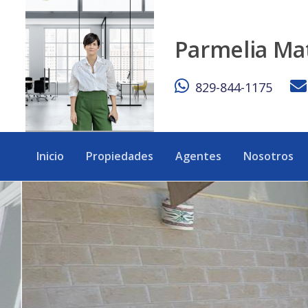
Penthouse en primera linea de playa en Juan Dolio - eXp Re
Parmelia Ma
829-844-1175
Inicio
Propiedades
Agentes
Nosotros