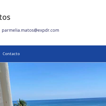
alty República Dominicana
tos
parmelia.matos@expdr.com
Contacto