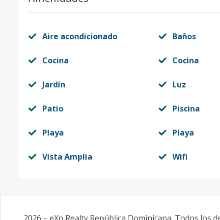
Aire acondicionado
Baños
Cocina
Cocina
Jardín
Luz
Patio
Piscina
Playa
Playa
Vista Amplia
Wifi
2026
–
eXp Realty República Dominicana
. Todos los 