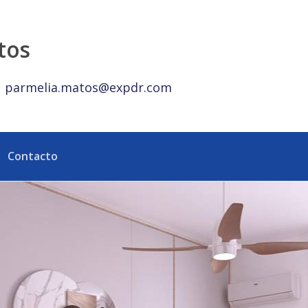
República Dominicana
tos
parmelia.matos@expdr.com
Contacto