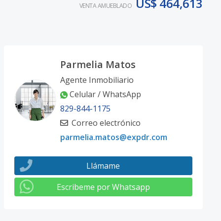
US$ 464,613
VENTA AMUEBLADO
Parmelia Matos
Agente Inmobiliario
Celular / WhatsApp
829-844-1175
Correo electrónico
parmelia.matos@expdr.com
Llámame
Escribeme por Whatsapp