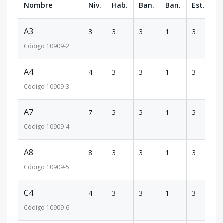
Nombre
Niv.
Hab.
Ban.
Ban.
Est.
m
A3
3
3
3
1
3
21
Código
10909
-2
A4
4
3
3
1
3
21
Código
10909
-3
A7
7
3
3
1
3
28
Código
10909
-4
A8
8
3
3
1
3
16
Código
10909
-5
C4
4
3
3
1
3
22
Código
10909
-6