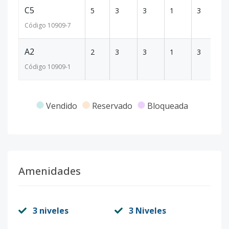
C5
5
3
3
1
3
22
Código
10909
-7
A2
2
3
3
1
3
21
Código
10909
-1
Vendido
Reservado
Bloqueada
Amenidades
3 niveles
3 Niveles