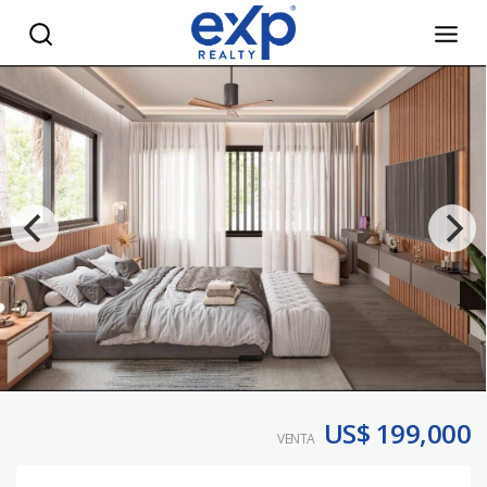
“Tu Nueva Inversión en Punta Cana” - eXp Realty Repúblic
US$ 199,000
VENTA