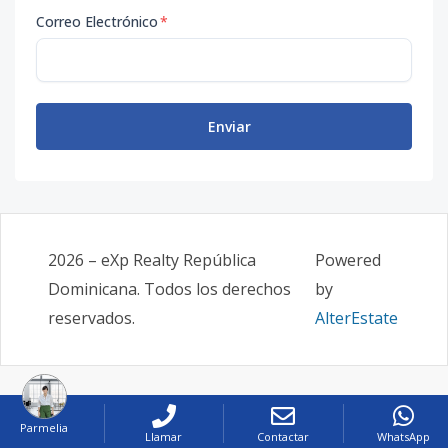
Correo Electrónico
*
Enviar
2026
–
eXp Realty República
Powered
Dominicana
. Todos los derechos
by
reservados.
AlterEstate
Parmelia
Llamar
Contactar
WhatsApp