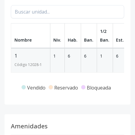
1/2
Nombre
Niv.
Hab.
Ban.
Ban.
Est.
m
1
1
6
6
1
6
1
Código
12028
-1
Vendido
Reservado
Bloqueada
Amenidades