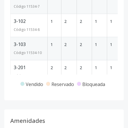
Código
11534
-7
3-102
1
2
2
1
1
84
Código
11534
-8
3-103
1
2
2
1
1
84
Código
11534
-10
3-201
2
2
2
1
1
84
Código
11534
-11
Vendido
Reservado
Bloqueada
3-202
2
2
2
1
1
84
Código
11534
-12
3-203
2
2
2
1
1
84
Amenidades
Código
11534
-13