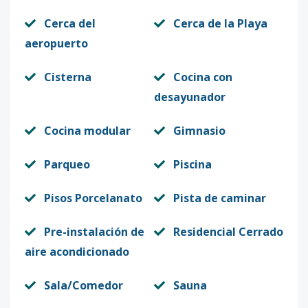
Código
11534
-19
Cerca del
Cerca de la Playa
aeropuerto
3-403 PH
4
2
2
1
1
84
Código
11534
-20
Cisterna
Cocina con
desayunador
3-404 PH
4
2
2
1
1
84
Código
11534
-21
Cocina modular
Gimnasio
5-101
1
2
2
1
1
84
Parqueo
Piscina
Código
11534
-22
Pisos Porcelanato
Pista de caminar
5-103
1
2
2
1
1
84
Pre-instalación de
Residencial Cerrado
Código
11534
-24
aire acondicionado
5-201
2
2
2
1
1
84
Sala/Comedor
Sauna
Código
11534
-25