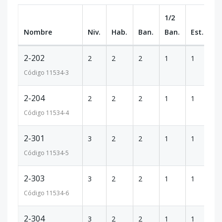
1/2
Nombre
Niv.
Hab.
Ban.
Ban.
Est.
m
2-202
2
2
2
1
1
84
Código
11534
-3
2-204
2
2
2
1
1
84
Código
11534
-4
2-301
3
2
2
1
1
84
Código
11534
-5
2-303
3
2
2
1
1
84
Código
11534
-6
2-304
3
2
2
1
1
84