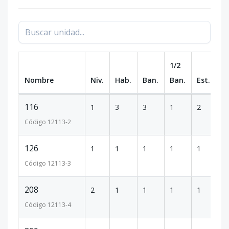
1/2
Nombre
Niv.
Hab.
Ban.
Ban.
Est.
m
116
1
3
3
1
2
1
Código
12113
-2
126
1
1
1
1
1
1
Código
12113
-3
208
2
1
1
1
1
1
Código
12113
-4