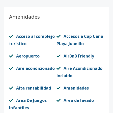
424
4
1
1
1
1
1
Amenidades
Código
12113
-11
502
5
2
2
1
2
1
Acceso al complejo
Accesos a Cap Cana
Código
12113
-12
turístico
Playa Juanillo
508
5
2
2
1
2
1
Aeropuerto
AirBnB Friendly
Código
12113
-13
Aire acondicionado
Aire Acondicionado
514
5
2
2
1
2
1
Incluido
Código
12113
-14
Alta rentabilidad
Amenidades
111
1
1
1
1
1
1
Código
Area De Juegos
12113
-1
Area de lavado
Infantiles