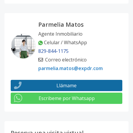
Parmelia Matos
Agente Inmobiliario
Celular / WhatsApp
829-844-1175
Correo electrónico
parmelia.matos@expdr.com
Llámame
Escribeme por Whatsapp
Reserva una visita virtual