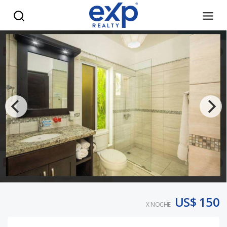
Villa 843 - eXp Realty República Dominicana
US$ 150
X NOCHE