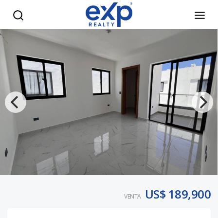
Villa Lista 3 Hab. | Brisas de Bávaro, Punta Cana - eXp Rea
US$ 189,900
VENTA