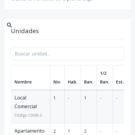
Unidades
1/2
Nombre
Niv.
Hab.
Ban.
Ban.
Est.
m
Local
1
-
1
-
-
52
Comercial
Código
12045
-2
Apartamento
2
1
2
-
-
56