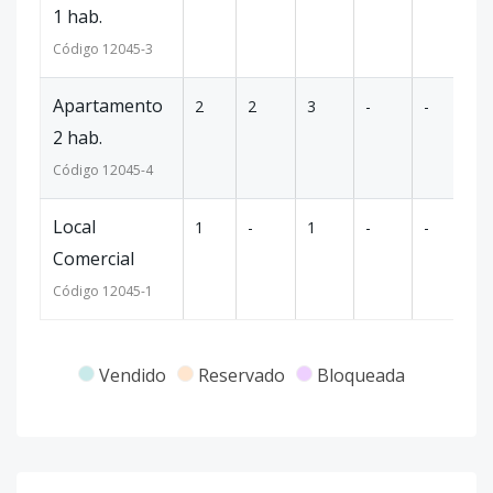
1 hab.
Código
12045
-3
Apartamento
2
2
3
-
-
81
2 hab.
Código
12045
-4
Local
1
-
1
-
-
43
Comercial
Código
12045
-1
Vendido
Reservado
Bloqueada